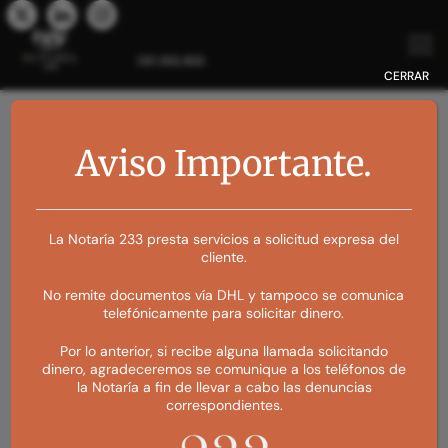
Skip to main content
(55) 1100 1630
CERRAR
Aviso Importante.
Publicaciones
La Notaría 233 presta servicios a solicitud expresa del
cliente.
recientes
No remite documentos vía DHL y tampoco se comunica
telefónicamente para solicitar dinero.
Por lo anterior, si recibe alguna llamada solicitando
dinero, agradeceremos se comunique a los teléfonos de
la Notaría a fin de llevar a cabo las denuncias
correspondientes.